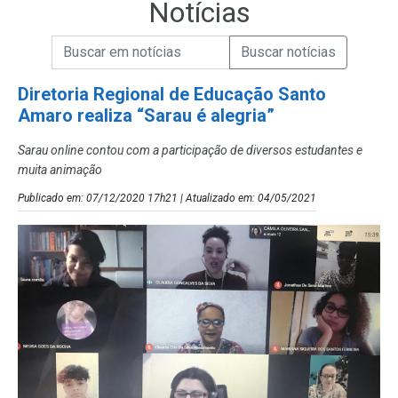
Notícias
Campo de Busca de informações
Enviar a Busca de Notícias
Campo de Busca de Notícias
Diretoria Regional de Educação Santo
Amaro realiza “Sarau é alegria”
Sarau online contou com a participação de diversos estudantes e
muita animação
Publicado em: 07/12/2020 17h21 | Atualizado em: 04/05/2021