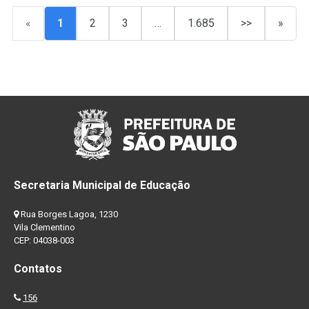
«
1
2
3
…
1.685
>>
»
Secretaria Municipal de Educação
Rua Borges Lagoa, 1230
Vila Clementino
CEP: 04038-003
Contatos
156