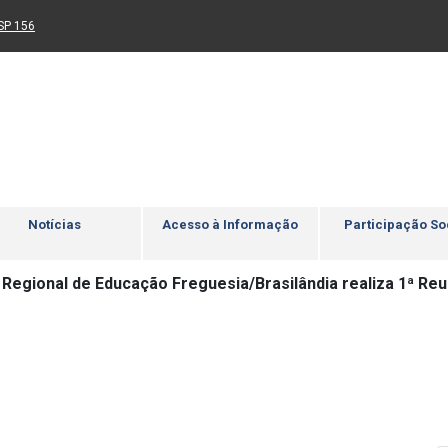
Ir para rodapé
4
Acessibilidade
5
nk para um novo sítio)
(Link para um novo sítio)
SP 156
Notícias
Acesso à Informação
Participação So
a Regional de Educação Freguesia/Brasilândia realiza 1ª R