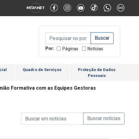
Alternar Alto Contraste
Alternar Tamanho da Fonte
Campo de Busca de inform
Campo de Busca de informações
Enviar a Busca
Por:
Páginas
Notícias
cial
Quadro de Serviços
Proteção de Dados
Pessoais
eunião Formativa com as Equipes Gestoras
Campo de Busca de informações
Enviar a Busca de Notícia
Campo de Busca de Notícias