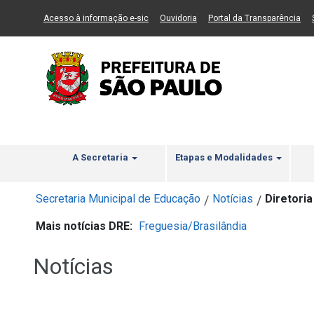
Ir ao Conteúdo
1
Ir para menu principal
2
Ir para busca
3
(Link para um novo sítio)
(Link para um novo sítio)
(Li
Acesso à informação e-sic
Ouvidoria
Portal da Transparência
A Secretaria
Etapas e Modalidades
Secretaria Municipal de Educação
Notícias
Diretori
/
/
Mais notícias DRE:
Freguesia/Brasilândia
Notícias