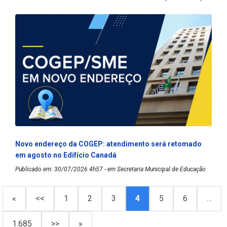
Novo endereço da COGEP: atendimento será retomado
em agosto no Edifício Canadá
Publicado em: 30/07/2026 4h57 - em Secretaria Municipal de Educação
«
<<
1
2
3
4
5
6
…
1.685
>>
»