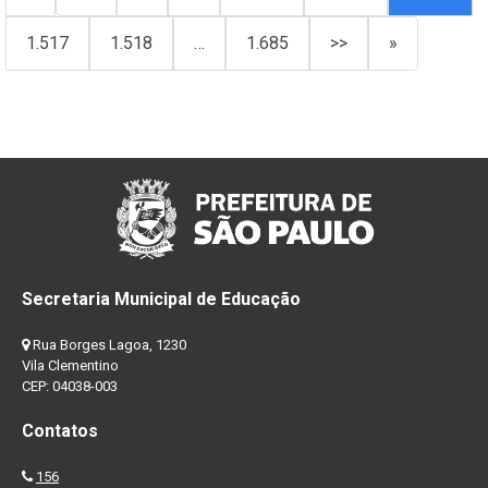
1.517
1.518
…
1.685
>>
»
Secretaria Municipal de Educação
Rua Borges Lagoa, 1230
Vila Clementino
CEP: 04038-003
Contatos
156