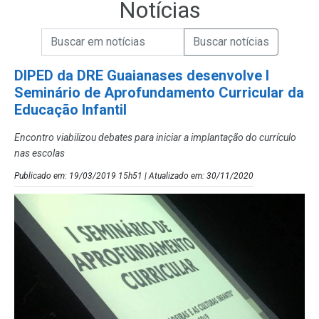
Notícias
Campo de Busca de informações
Enviar a Busca de Notícias
Campo de Busca de Notícias
DIPED da DRE Guaianases desenvolve I
Seminário de Aprofundamento Curricular da
Educação Infantil
Encontro viabilizou debates para iniciar a implantação do currículo
nas escolas
Publicado em: 19/03/2019 15h51 | Atualizado em: 30/11/2020