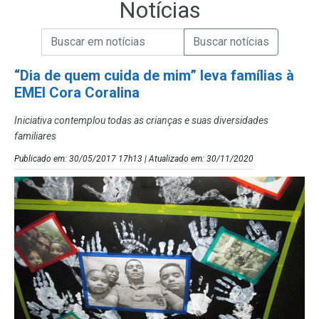
Notícias
Campo de Busca de informações
Enviar a Busca de Notícias
Campo de Busca de Notícias
“Dia de quem cuida de mim” leva famílias à
EMEI Cora Coralina
Iniciativa contemplou todas as crianças e suas diversidades
familiares
Publicado em: 30/05/2017 17h13 | Atualizado em: 30/11/2020