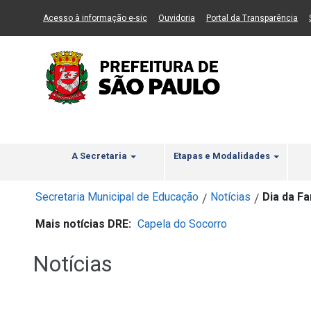
Ir ao Conteúdo
1
Ir para menu principal
2
Ir para busca
3
(Link para um novo sítio)
(Link para um novo sítio)
(Li
Acesso à informação e-sic
Ouvidoria
Portal da Transparência
A Secretaria
Etapas e Modalidades
Secretaria Municipal de Educação
Notícias
Dia da F
/
/
Mais notícias DRE:
Capela do Socorro
Notícias