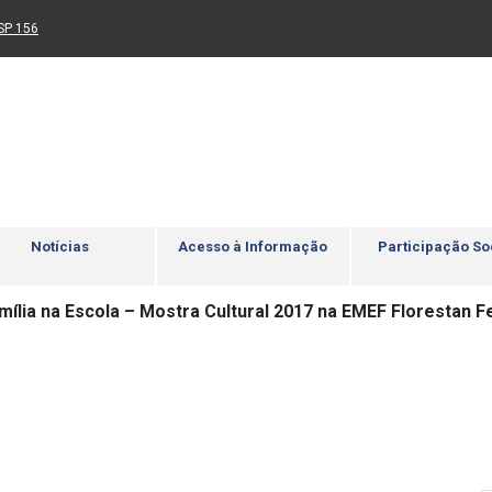
Ir para rodapé
4
Acessibilidade
5
nk para um novo sítio)
(Link para um novo sítio)
SP 156
Notícias
Acesso à Informação
Participação So
amília na Escola – Mostra Cultural 2017 na EMEF Florestan 