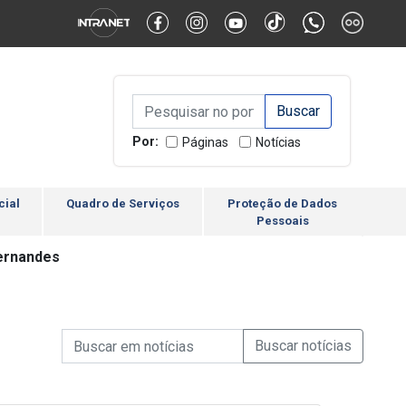
Alternar Alto Contraste
Alternar Tamanho da Fonte
Campo de Busca de inform
Campo de Busca de informações
Enviar a Busca
Por:
Páginas
Notícias
cial
Quadro de Serviços
Proteção de Dados
Pessoais
Fernandes
Campo de Busca de informações
Enviar a Busca de Notícia
Campo de Busca de Notícias