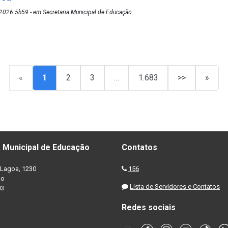
2026 5h59 - em Secretaria Municipal de Educação
«
1
2
3
…
1.683
>>
»
 Municipal de Educação
Contatos
Lagoa, 1230
156
no
Lista de Servidores e Contatos
03
Redes sociais