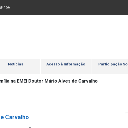
Ir para rodapé
4
Acessibilidade
5
nk para um novo sítio)
(Link para um novo sítio)
SP 156
Notícias
Acesso à Informação
Participação So
mília na EMEI Doutor Mário Alves de Carvalho
de Carvalho