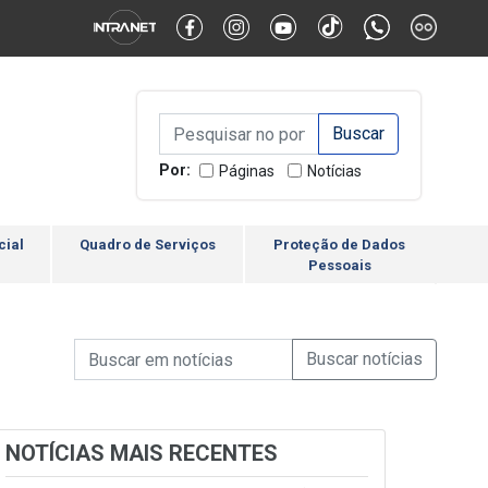
Alternar Alto Contraste
Alternar Tamanho da Fonte
Campo de Busca de inform
Campo de Busca de informações
Enviar a Busca
Por:
Páginas
Notícias
cial
Quadro de Serviços
Proteção de Dados
Pessoais
Campo de Busca de informações
Enviar a Busca de Notícia
Campo de Busca de Notícias
NOTÍCIAS MAIS RECENTES