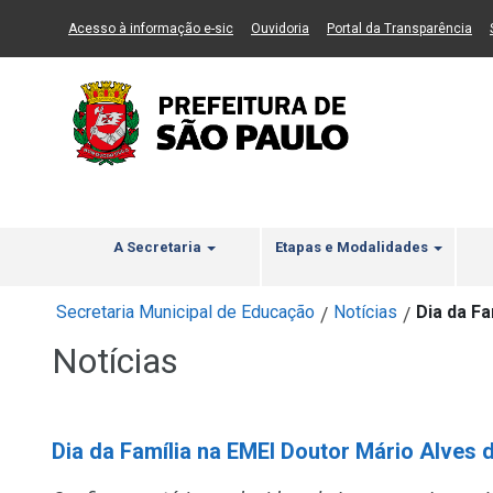
Ir ao Conteúdo
1
Ir para menu principal
2
Ir para busca
3
(Link para um novo sítio)
(Link para um novo sítio)
(Li
Acesso à informação e-sic
Ouvidoria
Portal da Transparência
A Secretaria
Etapas e Modalidades
Secretaria Municipal de Educação
Notícias
Dia da Fa
/
/
Notícias
Dia da Família na EMEI Doutor Mário Alves 