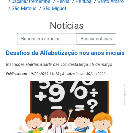
/
Jaçanã/Tremembé
/
Penha
/
Pirituba
/
Santo Amaro
/
São Mateus
/
São Miguel
Notícias
Campo de Busca de informações
Enviar a Busca de Notícias
Campo de Busca de Notícias
Desafios da Alfabetização nos anos iniciais
Inscrições abertas a partir das 12h desta terça, 19 de março.
Publicado em: 19/03/2019 11h18 | Atualizado em: 30/11/2020