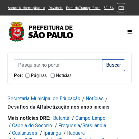
Ir ao Conteúdo
1
Ir para menu principal
2
Ir para busca
3
(Atalhos
(Link para um novo sítio)
(Link para um novo sítio)
(Link para um novo sítio)
(Link para um novo
Acesso à informação e-sic
Ouvidoria
Portal da Transparência
SP 156
Ir para rodapé
4
Acessibilidade
5
Alternar Alto Contraste
Alternar Tamanho da Fonte
Most
Campo de Busca de informações
Campo de Busca de informações
Enviar a Busca
Por:
Páginas
Notícias
Secretaria Municipal de Educação
Notícias
/
/
Desafios da Alfabetização nos anos iniciais
Mais notícias DRE:
Butantã
/
Campo Limpo
/
Capela do Socorro
/
Freguesia/Brasilândia
/
Guaianases
/
Ipiranga
/
Itaquera