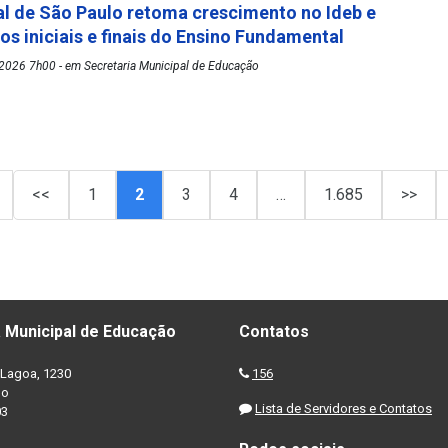
l de São Paulo retoma crescimento no Ideb e
os iniciais e finais do Ensino Fundamental
2026 7h00 - em Secretaria Municipal de Educação
<<
1
2
3
4
…
1.685
>>
 Municipal de Educação
Contatos
Lagoa, 1230
156
no
Lista de Servidores e Contatos
03