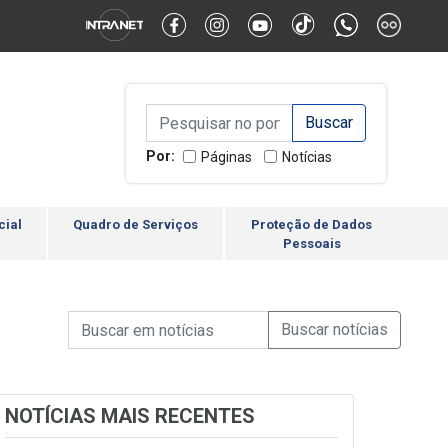
Alternar Alto Contraste
Alternar Tamanho da Fonte
Campo de Busca de inform
Campo de Busca de informações
Enviar a Busca
Por:
Páginas
Notícias
cial
Quadro de Serviços
Proteção de Dados
Pessoais
Campo de Busca de informações
Enviar a Busca de Notícia
Campo de Busca de Notícias
NOTÍCIAS MAIS RECENTES