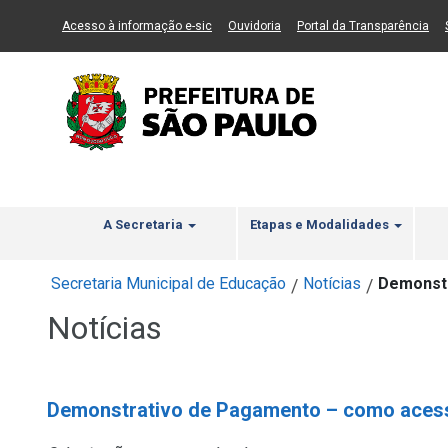
Ir ao Conteúdo
1
Ir para menu principal
2
Ir para busca
3
(Link para um novo sítio)
(Link para um novo sítio)
(Li
Acesso à informação e-sic
Ouvidoria
Portal da Transparência
A Secretaria
Etapas e Modalidades
Secretaria Municipal de Educação
Notícias
Demonstr
/
/
Notícias
Demonstrativo de Pagamento – como aces