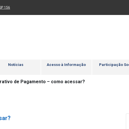
Ir para rodapé
4
Acessibilidade
5
nk para um novo sítio)
(Link para um novo sítio)
SP 156
Notícias
Acesso à Informação
Participação So
ativo de Pagamento – como acessar?
sar?