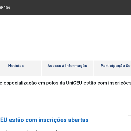
Ir para rodapé
4
Acessibilidade
5
nk para um novo sítio)
(Link para um novo sítio)
SP 156
Notícias
Acesso à Informação
Participação So
e especialização em polos da UniCEU estão com inscriçõe
EU estão com inscrições abertas