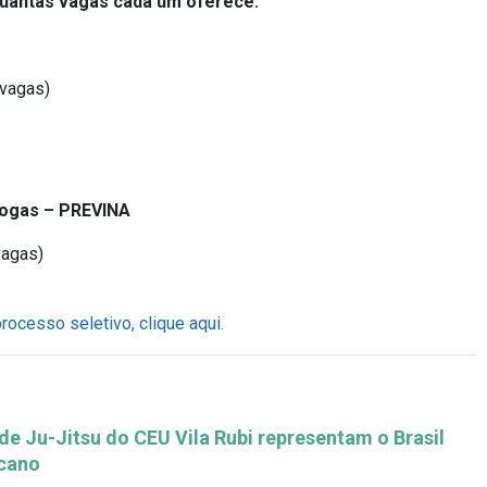
 quantas vagas cada um oferece:
 vagas)
rogas – PREVINA
 vagas)
processo seletivo, clique aqui.
 de Ju-Jitsu do CEU Vila Rubi representam o Brasil
cano