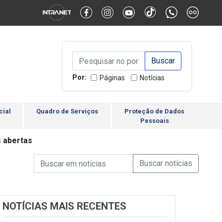
Alternar Alto Contraste
Alternar Tamanho da Fonte
Campo de Busca de inform
Campo de Busca de informações
Enviar a Busca
Por:
Páginas
Notícias
cial
Quadro de Serviços
Proteção de Dados
Pessoais
s abertas
Campo de Busca de informações
Enviar a Busca de Notícia
Campo de Busca de Notícias
NOTÍCIAS MAIS RECENTES