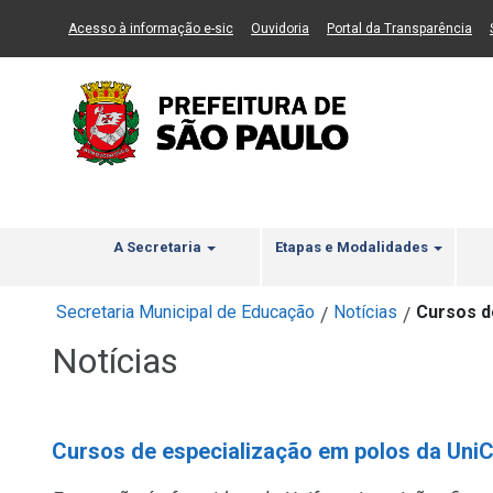
Ir ao Conteúdo
1
Ir para menu principal
2
Ir para busca
3
(Link para um novo sítio)
(Link para um novo sítio)
(Li
Acesso à informação e-sic
Ouvidoria
Portal da Transparência
A Secretaria
Etapas e Modalidades
Secretaria Municipal de Educação
Notícias
Cursos d
/
/
Notícias
Cursos de especialização em polos da UniC