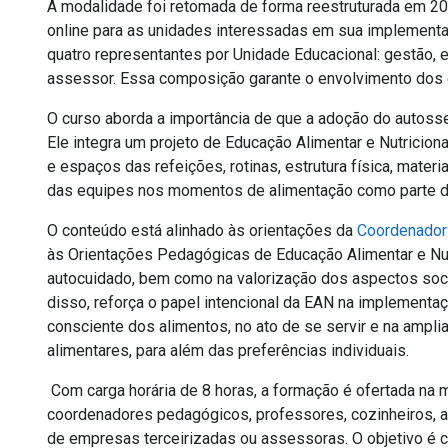
A modalidade foi retomada de forma reestruturada em 202
online para as unidades interessadas em sua implementa
quatro representantes por Unidade Educacional: gestão, e
assessor. Essa composição garante o envolvimento dos
O curso aborda a importância de que a adoção do autosse
Ele integra um projeto de Educação Alimentar e Nutricion
e espaços das refeições, rotinas, estrutura física, mater
das equipes nos momentos de alimentação como parte d
O conteúdo está alinhado às orientações da
Coordenador
às Orientações Pedagógicas de Educação Alimentar e Nut
autocuidado, bem como na valorização dos aspectos socio
disso, reforça o papel intencional da EAN na implementa
consciente dos alimentos, no ato de se servir e na ampl
alimentares, para além das preferências individuais.
Com carga horária de 8 horas, a formação é ofertada na m
coordenadores pedagógicos, professores, cozinheiros, au
de empresas terceirizadas ou assessoras. O objetivo é con