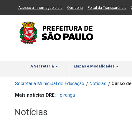
Ir ao Conteúdo
1
Ir para menu principal
2
Ir para busca
3
(Link para um novo sítio)
(Link para um novo sítio)
(Li
Acesso à informação e-sic
Ouvidoria
Portal da Transparência
A Secretaria
Etapas e Modalidades
Secretaria Municipal de Educação
Notícias
Curso de
/
/
Mais notícias DRE:
Ipiranga
Notícias