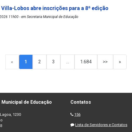
 Villa-Lobos abre inscrições para a 8ª edição
2026 11h00 - em Secretaria Municipal de Educação
«
1
2
3
…
1.684
>>
»
 Municipal de Educação
Contatos
Lagoa, 1230
156
no
Lista de Servidores e Contatos
03