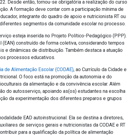
2. Desde então, tornou-se obrigatória a realização do curso
ção. A formação deve contar com a participação mínima de
ducador, integrante do quadro de apoio e nutricionista RT ou
 diferentes segmentos da comunidade escolar no processo.
rviço esteja inserida no Projeto Político-Pedagógico (PPP).
al (EAN) construído de forma coletiva, considerando tempos
iais e dinâmicas de distribuição. Também destaca a atuação
os processos educativos.
ia de Alimentação Escolar (CODAE)
, ao Currículo da Cidade e
ricional. O foco está na promoção da autonomia e do
culturais da alimentação e da convivência escolar. Além
ção do autosserviço, apoiando as(os) estudantes na escolha
iação da experimentação dos diferentes preparos e grupos
odalidade EAD autoinstrucional. Ela se destina a diretores,
xiliares de serviços gerais e nutricionistas da CODAE e RT
tribuir para a qualificação da política de alimentação