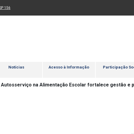
Ir para rodapé
4
Acessibilidade
5
nk para um novo sítio)
(Link para um novo sítio)
SP 156
Notícias
Acesso à Informação
Participação So
 Autosserviço na Alimentação Escolar fortalece gestão e 