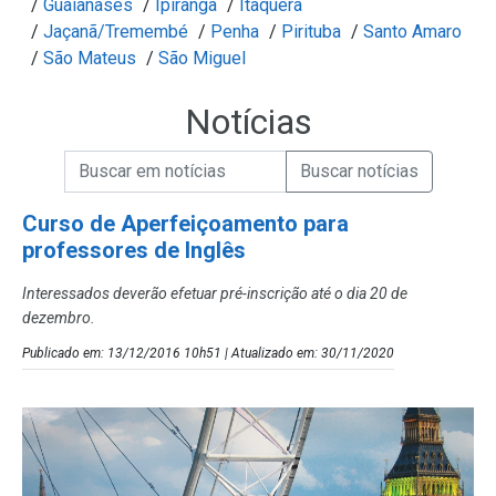
/
Guaianases
/
Ipiranga
/
Itaquera
/
Jaçanã/Tremembé
/
Penha
/
Pirituba
/
Santo Amaro
/
São Mateus
/
São Miguel
Notícias
Campo de Busca de informações
Enviar a Busca de Notícias
Campo de Busca de Notícias
Curso de Aperfeiçoamento para
professores de Inglês
Interessados deverão efetuar pré-inscrição até o dia 20 de
dezembro.
Publicado em: 13/12/2016 10h51 | Atualizado em: 30/11/2020