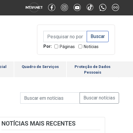
Alternar Alto Contraste
Alternar Tamanho da Fonte
Campo de Busca de inform
Campo de Busca de informações
Enviar a Busca
Por:
Páginas
Notícias
cial
Quadro de Serviços
Proteção de Dados
Pessoais
Campo de Busca de informações
Enviar a Busca de Notícia
Campo de Busca de Notícias
NOTÍCIAS MAIS RECENTES