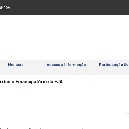
Ir para rodapé
4
Acessibilidade
5
nk para um novo sítio)
(Link para um novo sítio)
SP 156
Notícias
Acesso à Informação
Participação So
rrículo Emancipatório da EJA