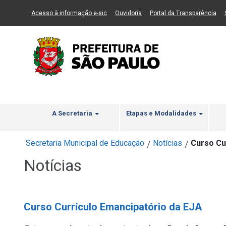
Ir ao Conteúdo
1
Ir para menu principal
2
Ir para busca
3
(Link para um novo sítio)
(Link para um novo sítio)
(Li
Acesso à informação e-sic
Ouvidoria
Portal da Transparência
A Secretaria
Etapas e Modalidades
Secretaria Municipal de Educação
Notícias
Curso Cu
/
/
Notícias
Curso Currículo Emancipatório da EJA