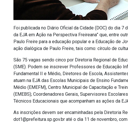
Foi publicada no Diário Oficial da Cidade (DOC) do dia 7 
da EJA em Ação na Perspectiva Freireana” que, entre outr
Paulo Freire para a educação popular e a Educação de J
ação dialógica de Paulo Freire, tais como: círculo de cult
São 75 vagas sendo cinco por Diretoria Regional de Educ
(SME). Podem se inscrever Professores de Educação Infa
Fundamental II e Médio, Diretores de Escola, Assistent
atuam na EJA das Escolas Municipais de Ensino Fundame
Médio (EMEFM), Centro Municipal de Capacitação e Trei
(EMEBS); Coordenadores Gerais, Supervisores Escolares
Técnicos Educacionais que acompanham as ações da EJ
As inscrições devem ser encaminhadas pela Diretoria Re
dot1@prefeitura.sp.gov.br até o dia 11 de novembro, com