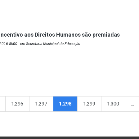
e incentivo aos Direitos Humanos são premiadas
2016 5h00 - em Secretaria Municipal de Educação
1.296
1.297
1.298
1.299
1.300
…