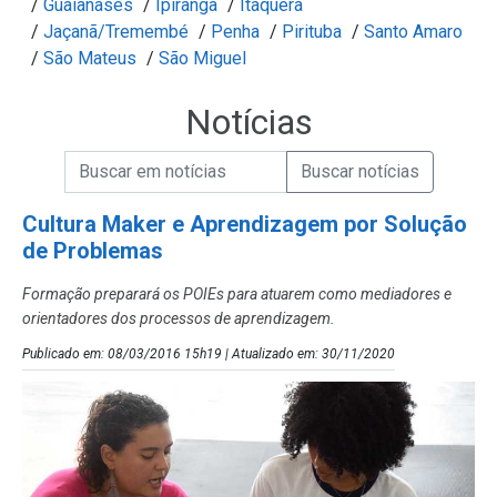
/
Guaianases
/
Ipiranga
/
Itaquera
/
Jaçanã/Tremembé
/
Penha
/
Pirituba
/
Santo Amaro
/
São Mateus
/
São Miguel
Notícias
Campo de Busca de informações
Enviar a Busca de Notícias
Campo de Busca de Notícias
Cultura Maker e Aprendizagem por Solução
de Problemas
Formação preparará os POIEs para atuarem como mediadores e
orientadores dos processos de aprendizagem.
Publicado em: 08/03/2016 15h19 | Atualizado em: 30/11/2020