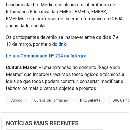
Fundamental II e Médio que atuam em laboratórios de
Informática Educativa das EMEIs, EMEFs, EMEBS,
EMEFMs e um professor de itinerário formativo do CIEJA
por unidade escolar.
Os participantes deverão se inscrever entre os dias 7 e
13 de março, por meio do
link
.
Leia o Comunicado Nº 214 na íntegra.
Cultura Maker –
Uma extensão do conceito “Faça Você
Mesmo” que incorpora recursos tecnológicos e técnicos à
ideia de que todos podem construir, consertar, modificar e
fabricar os mais diversos objetos e projetos.
Cursos
Cursos de Formação
DRE Butantã
DRE Camp
NOTÍCIAS MAIS RECENTES