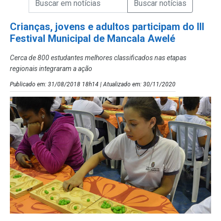
Campo de Busca de Notícias
Crianças, jovens e adultos participam do III
Festival Municipal de Mancala Awelé
Cerca de 800 estudantes melhores classificados nas etapas
regionais integraram a ação
Publicado em: 31/08/2018 18h14 | Atualizado em: 30/11/2020