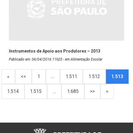
Instrumentos de Apoio aos Produtores – 2013
Publicado em: 06/04/2016 11h20 - em Alimentação Escolar
«
<<
1
…
1.511
1.512
1.513
1.514
1.515
…
1.685
>>
»