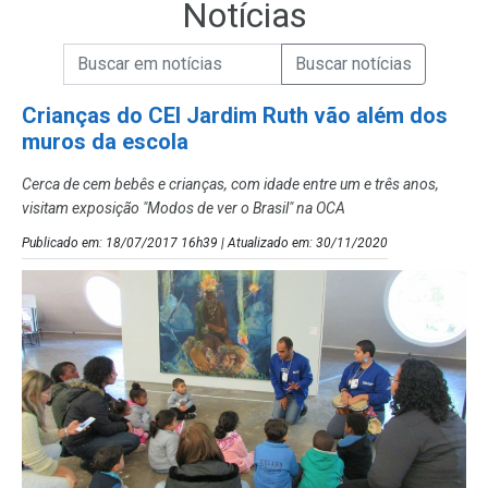
Notícias
Campo de Busca de informações
Enviar a Busca de Notícias
Campo de Busca de Notícias
Crianças do CEI Jardim Ruth vão além dos
muros da escola
Cerca de cem bebês e crianças, com idade entre um e três anos,
visitam exposição "Modos de ver o Brasil" na OCA
Publicado em: 18/07/2017 16h39 | Atualizado em: 30/11/2020