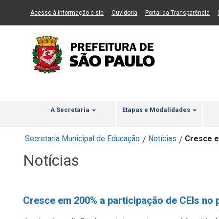
Ir ao Conteúdo
1
Ir para menu principal
2
Ir para busca
3
(Link para um novo sítio)
(Link para um novo sítio)
(Li
Acesso à informação e-sic
Ouvidoria
Portal da Transparência
A Secretaria
Etapas e Modalidades
Secretaria Municipal de Educação
Notícias
Cresce e
/
/
Notícias
Cresce em 200% a participação de CEIs no