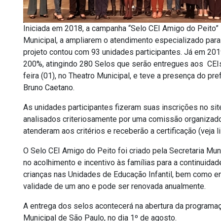
Iniciada em 2018, a campanha “Selo CEI Amigo do Peito” i
Municipal, a ampliarem o atendimento especializado par
projeto contou com 93 unidades participantes. Já em 201
200%, atingindo 280 Selos que serão entregues aos CEIs
feira (01), no Theatro Municipal, e teve a presença do pr
Bruno Caetano.
As unidades participantes fizeram suas inscrições no si
analisados criteriosamente por uma comissão organizado
atenderam aos critérios e receberão a certificação (veja li
O Selo CEI Amigo do Peito foi criado pela Secretaria Mun
no acolhimento e incentivo às famílias para a continuid
crianças nas Unidades de Educação Infantil, bem como ena
validade de um ano e pode ser renovada anualmente.
A entrega dos selos acontecerá na abertura da programaç
Municipal de São Paulo, no dia 1º de agosto.