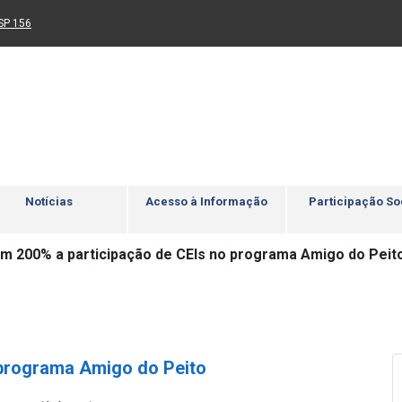
Ir para rodapé
4
Acessibilidade
5
nk para um novo sítio)
(Link para um novo sítio)
SP 156
Notícias
Acesso à Informação
Participação So
m 200% a participação de CEIs no programa Amigo do Peit
 programa Amigo do Peito