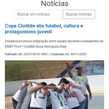
Notícias
Campo de Busca de informações
Enviar a Busca de Notícias
Campo de Busca de Notícias
Copa Clotilde alia futebol, cultura e
protagonismo juvenil
Iniciativa promove integração entre equipe docente e estudantes da
EMEF Prof.ª Clotilde Rosa Henriques Elias
Publicado em: 23/07/2018 16h21 | Atualizado em: 30/11/2020