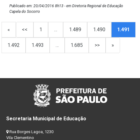
Publicado em: 20/04/2016 8h13 - em Diretoria Regional de Educação
Capela do Socorro
«
<<
1
…
1.489
1.490
1.491
1.492
1.493
…
1.685
>>
»
Secretaria Municipal de Educação
Rua Borges Lagoa, 1230
Vila Clementino