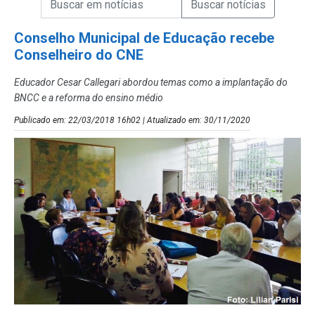
Campo de Busca de Notícias
Conselho Municipal de Educação recebe
Conselheiro do CNE
Educador Cesar Callegari abordou temas como a implantação do
BNCC e a reforma do ensino médio
Publicado em: 22/03/2018 16h02 | Atualizado em: 30/11/2020