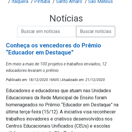
/
Itaquera
/
Pirituba
/
Santo Amaro
/
São Mateus
Notícias
Campo de Busca de informações
Enviar a Busca de Notícias
Campo de Busca de Notícias
Conheça os vencedores do Prêmio
“Educador em Destaque”
Em meio a mais de 100 projetos e trabalhos enviados, 12
educadores levaram o prêmio
Publicado em: 18/12/2020 16h35 | Atualizado em: 21/12/2020
Educadores e educadoras que atuam nas Unidades
Educacionais da Rede Municipal de Ensino foram
homenageados no Prêmio “Educador em Destaque” na
última terça-feira (15/12). A iniciativa visa reconhecer
trabalhos inovadores e criativos desenvolvidos nos
Centros Educacionais Unificados (CEUs) e escolas