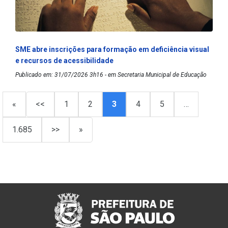
SME abre inscrições para formação em deficiência visual
e recursos de acessibilidade
Publicado em: 31/07/2026 3h16 - em Secretaria Municipal de Educação
«
<<
1
2
3
4
5
…
1.685
>>
»