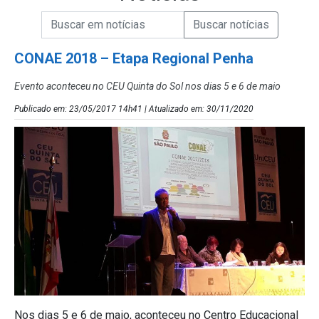
Campo de Busca de informações
Enviar a Busca de Notícias
Campo de Busca de Notícias
CONAE 2018 – Etapa Regional Penha
Evento aconteceu no CEU Quinta do Sol nos dias 5 e 6 de maio
Publicado em: 23/05/2017 14h41 | Atualizado em: 30/11/2020
Nos dias 5 e 6 de maio, aconteceu no Centro Educacional