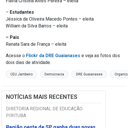
Flávia Cristina Alves Pereira – eleita
–
Estudantes
Jéssica de Oliveira Macedo Pontes – eleita
William da Silva Barros – eleita
– Pais
Renata Sara de França – eleita
Acesse o
Flickr da DRE Guaianases
e veja as fotos dos
dois dias de atividade.
CEU Jambeiro
Democracia
DRE Guaianases
Organiz
NOTÍCIAS MAIS RECENTES
DIRETORIA REGIONAL DE EDUCAÇÃO
PIRITUBA
Região oeste de SP ganha duas novas