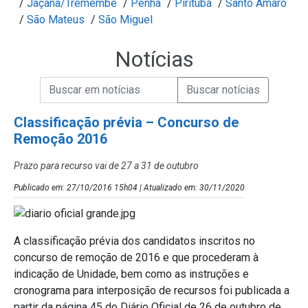
/
Jaçanã/Tremembé
/
Penha
/
Pirituba
/
Santo Amaro
/
São Mateus
/
São Miguel
Notícias
Campo de Busca de informações
Enviar a Busca de Notícias
Campo de Busca de Notícias
Classificação prévia – Concurso de
Remoção 2016
Prazo para recurso vai de 27 a 31 de outubro
Publicado em: 27/10/2016 15h04 | Atualizado em: 30/11/2020
A classificação prévia dos candidatos inscritos no
concurso de remoção de 2016 e que procederam à
indicação de Unidade, bem como as instruções e
cronograma para interposição de recursos foi publicada a
partir da página 45 do Diário Oficial de 26 de outubro de