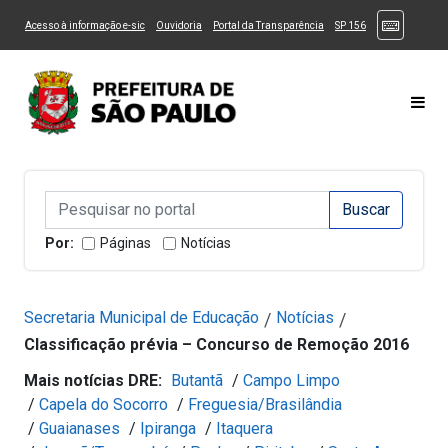
Ir ao Conteúdo
1
Ir para menu principal
2
Ir para busca
3
(Atalhos
(Link para um novo sítio)
(Link para um novo sítio)
(Link para um novo sítio)
(Link para um novo
Acesso à informação e-sic
Ouvidoria
Portal da Transparência
SP 156
Ir para rodapé
4
Acessibilidade
5
Alternar Alto Contraste
Alternar Tamanho da Fonte
Most
Campo de Busca de informações
Campo de Busca de informações
Enviar a Busca
Por:
Páginas
Notícias
Secretaria Municipal de Educação
Notícias
/
/
Classificação prévia – Concurso de Remoção 2016
Mais notícias DRE:
Butantã
/
Campo Limpo
/
Capela do Socorro
/
Freguesia/Brasilândia
/
Guaianases
/
Ipiranga
/
Itaquera