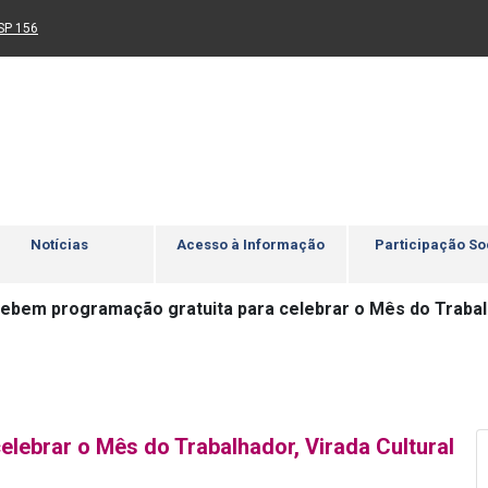
Ir para rodapé
4
Acessibilidade
5
nk para um novo sítio)
(Link para um novo sítio)
SP 156
Notícias
Acesso à Informação
Participação So
ebem programação gratuita para celebrar o Mês do Trabalh
lebrar o Mês do Trabalhador, Virada Cultural