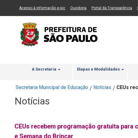
Ir ao Conteúdo
1
Ir para menu principal
2
Ir para busca
3
(Link para um novo sítio)
(Link para um novo sítio)
(Li
Acesso à informação e-sic
Ouvidoria
Portal da Transparência
A Secretaria
Etapas e Modalidades
Secretaria Municipal de Educação
Notícias
CEUs rec
/
/
Notícias
CEUs recebem programação gratuita para ce
e Semana do Brincar