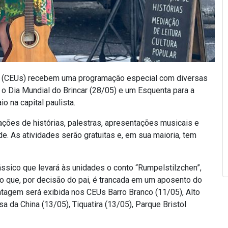
s (CEUs) recebem uma programação especial com diversas
, o Dia Mundial do Brincar (28/05) e um Esquenta para a
io na capital paulista.
ações de histórias, palestras, apresentações musicais e
e. As atividades serão gratuitas e, em sua maioria, tem
ássico que levará às unidades o conto “Rumpelstilzchen”,
ro que, por decisão do pai, é trancada em um aposento do
ntagem será exibida nos CEUs Barro Branco (11/05), Alto
a da China (13/05), Tiquatira (13/05), Parque Bristol