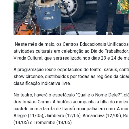
Neste mês de maio, os Centros Educacionais Unificado
atividades culturais em celebração ao Dia do Trabalhador
Virada Cultural, que será realizada nos dias 23 e 24 de ma
A programação reúne espetáculos de teatro, saraus, cont
show circense, distribuídos por todas as regiões da cidad
classificação indicativa livre.
No teatro, haverá o espetáculo “Qual é o Nome Dele?”, cl
dos
Irmãos Grimm.
A história acompanha a filha do molei
castelo com a tarefa de transformar palha em ouro. A mo
Alegre (11/05), Jambeiro (12/05), Aricanduva (12/05), Ros
(14/05) e Tremembé (18/05).