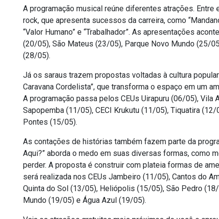
A programação musical reúne diferentes atrações. Entre el
rock, que apresenta sucessos da carreira, como “Mandand
“Valor Humano” e “Trabalhador”. As apresentações acont
(20/05), São Mateus (23/05), Parque Novo Mundo (25/05)
(28/05).
Já os saraus trazem propostas voltadas à cultura popular
Caravana Cordelista”, que transforma o espaço em um am
A programação passa pelos CEUs Uirapuru (06/05), Vila At
Sapopemba (11/05), CECI Krukutu (11/05), Tiquatira (12/
Pontes (15/05).
As contações de histórias também fazem parte da progra
Aqui?” aborda o medo em suas diversas formas, como me
perder. A proposta é construir com plateia formas de am
será realizada nos CEUs Jambeiro (11/05), Cantos do Ama
Quinta do Sol (13/05), Heliópolis (15/05), São Pedro (18
Mundo (19/05) e Água Azul (19/05).