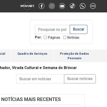
Alternar Alto Contraste
Alternar Tamanho da Fonte
Campo de Busca de inform
Campo de Busca de informações
Enviar a Busca
Por:
Páginas
Notícias
cial
Quadro de Serviços
Proteção de Dados
Pessoais
ador, Virada Cultural e Semana do Brincar
Campo de Busca de informações
Enviar a Busca de Notícia
Campo de Busca de Notícias
NOTÍCIAS MAIS RECENTES