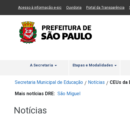
Ir ao Conteúdo
1
Ir para menu principal
2
Ir para busca
3
(Link para um novo sítio)
(Link para um novo sítio)
(Li
Acesso à informação e-sic
Ouvidoria
Portal da Transparência
A Secretaria
Etapas e Modalidades
Secretaria Municipal de Educação
Notícias
CEUs da 
/
/
Mais notícias DRE:
São Miguel
Notícias