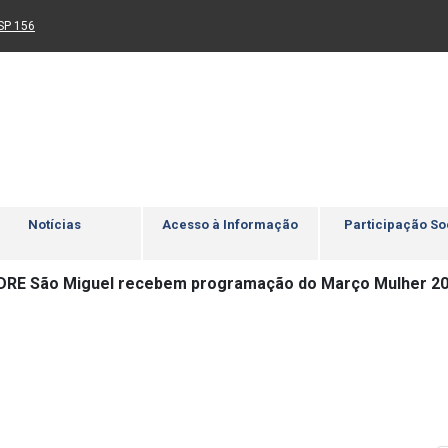
Ir para rodapé
4
Acessibilidade
5
nk para um novo sítio)
(Link para um novo sítio)
SP 156
Notícias
Acesso à Informação
Participação So
DRE São Miguel recebem programação do Março Mulher 2