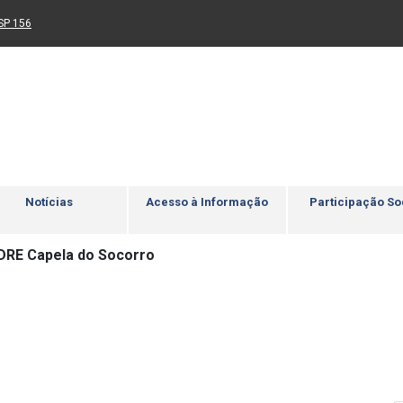
Ir para rodapé
4
Acessibilidade
5
nk para um novo sítio)
(Link para um novo sítio)
SP 156
Notícias
Acesso à Informação
Participação So
DRE Capela do Socorro