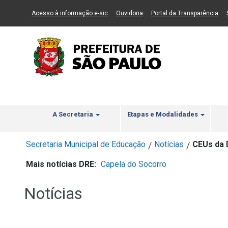
Ir ao Conteúdo
1
Ir para menu principal
2
Ir para busca
3
(Link para um novo sítio)
(Link para um novo sítio)
(Li
Acesso à informação e-sic
Ouvidoria
Portal da Transparência
A Secretaria
Etapas e Modalidades
Secretaria Municipal de Educação
Notícias
CEUs da 
/
/
Mais notícias DRE:
Capela do Socorro
Notícias