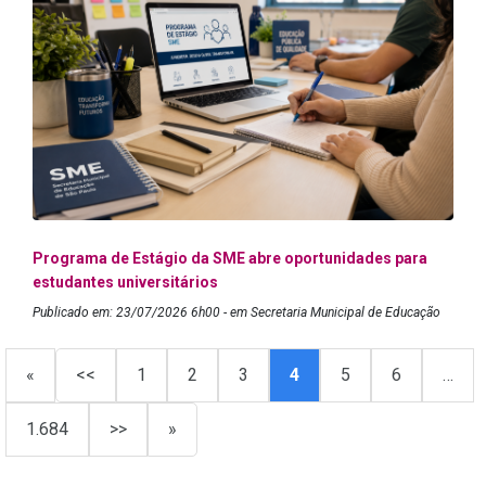
Programa de Estágio da SME abre oportunidades para
estudantes universitários
Publicado em: 23/07/2026 6h00 - em Secretaria Municipal de Educação
«
<<
1
2
3
4
5
6
…
1.684
>>
»