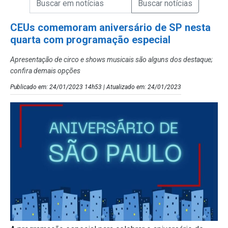
Campo de Busca de Notícias
CEUs comemoram aniversário de SP nesta
quarta com programação especial
Apresentação de circo e shows musicais são alguns dos destaque;
confira demais opções
Publicado em: 24/01/2023 14h53 | Atualizado em: 24/01/2023