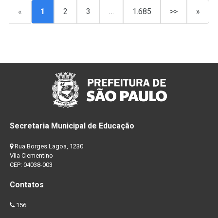
«
1
2
3
…
1.685
>>
»
Secretaria Municipal de Educação
Rua Borges Lagoa, 1230
Vila Clementino
CEP: 04038-003
Contatos
156