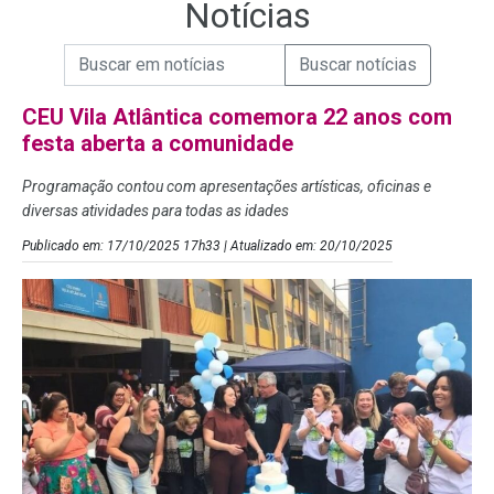
Notícias
Campo de Busca de informações
Enviar a Busca de Notícias
Campo de Busca de Notícias
CEU Vila Atlântica comemora 22 anos com
festa aberta a comunidade
Programação contou com apresentações artísticas, oficinas e
diversas atividades para todas as idades
Publicado em: 17/10/2025 17h33 | Atualizado em: 20/10/2025