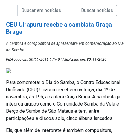
Campo de Busca de informações
Enviar a Busca de Notícias
Campo de Busca de Notícias
CEU Uirapuru recebe a sambista Graça
Braga
A cantora e compositora se apresentará em comemoração ao Dia
do Samba.
Publicado em: 30/11/2015 17h49 | Atualizado em: 30/11/2020
Para comemorar o Dia do Samba, o Centro Educacional
Unificado (CEU) Uirapuru receberá na terça, dia 1º de
novembro, às 19h, a cantora Graça Braga. A sambista já
integrou grupos como o Comunidade Samba da Vela e
Berço de Samba de São Mateus e tem, entre
participações e discos solo, cinco álbuns lançados.
Ela, que além de intérprete é também compositora,