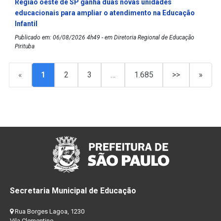
Região oeste de SP ganha duas novas unidades
educacionais para ampliar o atendimento na Educação
Infantil
Publicado em: 06/08/2026 4h49 - em Diretoria Regional de Educação
Pirituba
«
1
2
3
…
1.685
>>
»
Secretaria Municipal de Educação
Rua Borges Lagoa, 1230
Vila Clementino