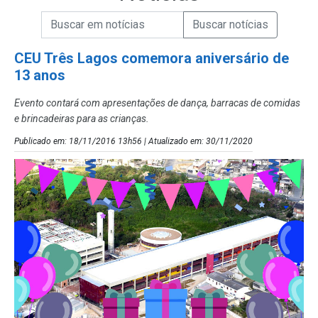
Campo de Busca de informações
Enviar a Busca de Notícias
Campo de Busca de Notícias
CEU Três Lagos comemora aniversário de
13 anos
Evento contará com apresentações de dança, barracas de comidas
e brincadeiras para as crianças.
Publicado em: 18/11/2016 13h56 | Atualizado em: 30/11/2020