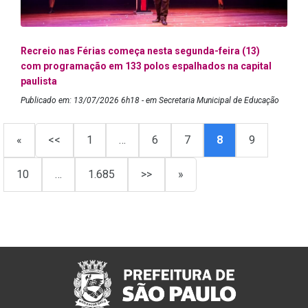
Recreio nas Férias começa nesta segunda-feira (13)
com programação em 133 polos espalhados na capital
paulista
Publicado em: 13/07/2026 6h18 - em Secretaria Municipal de Educação
«
<<
1
…
6
7
8
9
10
…
1.685
>>
»