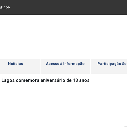
Ir para rodapé
4
Acessibilidade
5
nk para um novo sítio)
(Link para um novo sítio)
SP 156
Notícias
Acesso à Informação
Participação So
 Lagos comemora aniversário de 13 anos