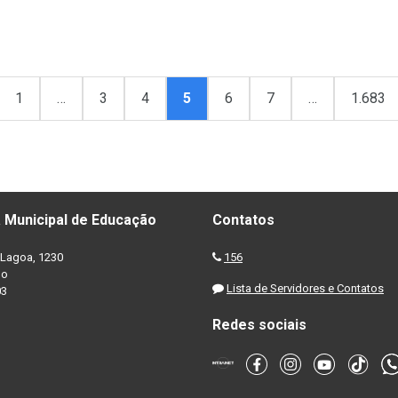
1
…
3
4
5
6
7
…
1.683
 Municipal de Educação
Contatos
Lagoa, 1230
156
no
Lista de Servidores e Contatos
03
Redes sociais