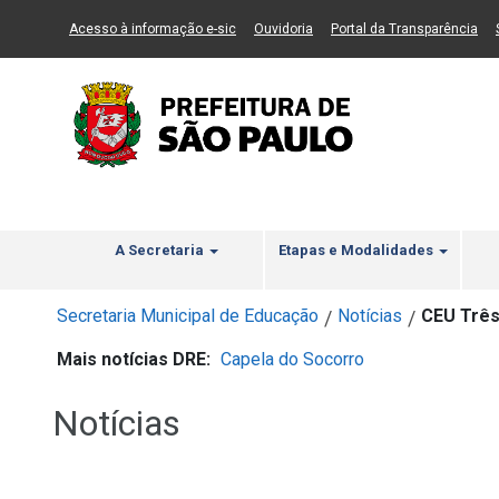
Ir ao Conteúdo
1
Ir para menu principal
2
Ir para busca
3
(Link para um novo sítio)
(Link para um novo sítio)
(Li
Acesso à informação e-sic
Ouvidoria
Portal da Transparência
A Secretaria
Etapas e Modalidades
Secretaria Municipal de Educação
Notícias
CEU Três
/
/
Mais notícias DRE:
Capela do Socorro
Notícias