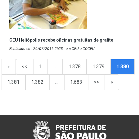
CEU Heliópolis recebe oficinas gratuitas de grafite
Publicado em: 20/07/2016 2h23 - em CEU e COCEU
«
<<
1
…
1.378
1.379
1.380
1.381
1.382
…
1.683
>>
»