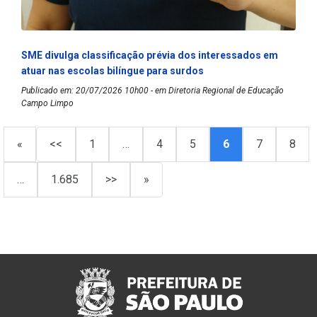
SME divulga classificação prévia dos interessados em
atuar nas escolas bilíngue para surdos
Publicado em: 20/07/2026 10h00 - em Diretoria Regional de Educação
Campo Limpo
«
<<
1
…
4
5
6
7
8
…
1.685
>>
»