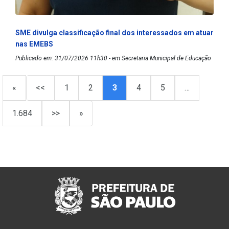
SME divulga classificação final dos interessados em atuar
nas EMEBS
Publicado em: 31/07/2026 11h30 - em Secretaria Municipal de Educação
«
<<
1
2
3
4
5
…
1.684
>>
»