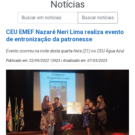
Notícias
Campo de Busca de informações
Enviar a Busca de Notícias
Campo de Busca de Notícias
CEU EMEF Nazaré Neri Lima realiza evento
de entronização da patronesse
Evento ocorreu na noite desta quarta-feira (21) no CEU Água Azul
Publicado em: 22/09/2022 12h23 | Atualizado em: 07/03/2023