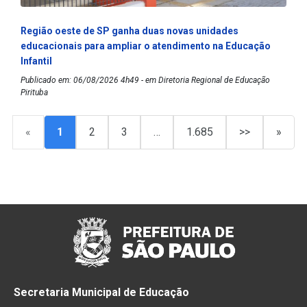
Região oeste de SP ganha duas novas unidades
educacionais para ampliar o atendimento na Educação
Infantil
Publicado em: 06/08/2026 4h49 - em Diretoria Regional de Educação
Pirituba
«
1
2
3
…
1.685
>>
»
Secretaria Municipal de Educação