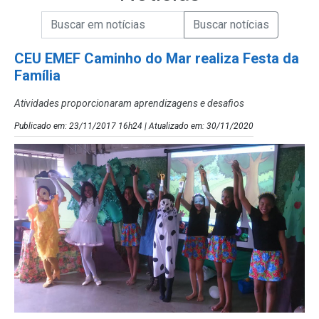
Campo de Busca de informações
Enviar a Busca de Notícias
Campo de Busca de Notícias
CEU EMEF Caminho do Mar realiza Festa da
Família
Atividades proporcionaram aprendizagens e desafios
Publicado em: 23/11/2017 16h24 | Atualizado em: 30/11/2020