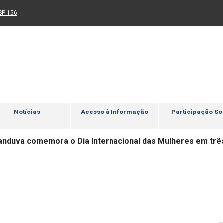
Ir para rodapé
4
Acessibilidade
5
nk para um novo sítio)
(Link para um novo sítio)
SP 156
Notícias
Acesso à Informação
Participação So
anduva comemora o Dia Internacional das Mulheres em trê