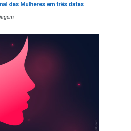
nal das Mulheres em três datas
uiagem