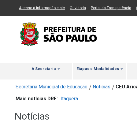
Ir ao Conteúdo
1
Ir para menu principal
2
Ir para busca
3
(Link para um novo sítio)
(Link para um novo sítio)
(Li
Acesso à informação e-sic
Ouvidoria
Portal da Transparência
A Secretaria
Etapas e Modalidades
Secretaria Municipal de Educação
Notícias
CEU Aric
/
/
Mais notícias DRE:
Itaquera
Notícias