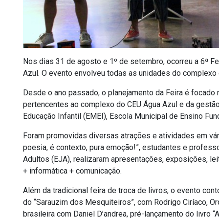
Nos dias 31 de agosto e 1º de setembro, ocorreu a 6ª Fei
Azul. O evento envolveu todas as unidades do complexo 
Desde o ano passado, o planejamento da Feira é focado n
pertencentes ao complexo do CEU Água Azul e da gestão: 
Educação Infantil (EMEI), Escola Municipal de Ensino Fu
Foram promovidas diversas atrações e atividades em vári
poesia, é contexto, pura emoção!”, estudantes e profess
Adultos (EJA), realizaram apresentações, exposições, lei
+ informática + comunicação.
Além da tradicional feira de troca de livros, o evento co
do “Sarauzim dos Mesquiteiros”, com Rodrigo Ciríaco, Orqu
brasileira com Daniel D’andrea, pré-lançamento do livro 