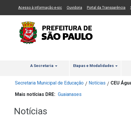
Ir ao Conteúdo
1
Ir para menu principal
2
Ir para busca
3
(Link para um novo sítio)
(Link para um novo sítio)
(Li
Acesso à informação e-sic
Ouvidoria
Portal da Transparência
A Secretaria
Etapas e Modalidades
Secretaria Municipal de Educação
Notícias
CEU Água 
/
/
Mais notícias DRE:
Guaianases
Notícias