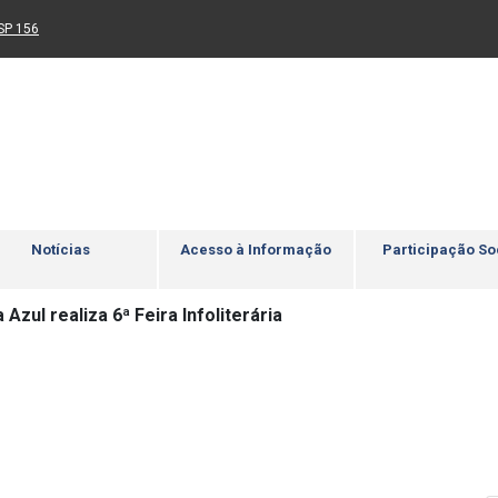
Ir para rodapé
4
Acessibilidade
5
nk para um novo sítio)
(Link para um novo sítio)
SP 156
Notícias
Acesso à Informação
Participação So
Azul realiza 6ª Feira Infoliterária