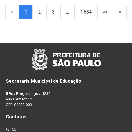
«
1
2
3
…
1.684
>>
»
Secretaria Municipal de Educação
Rua Borges Lagoa, 1230
Vila Clementino
CEP: 04038-003
Contatos
156