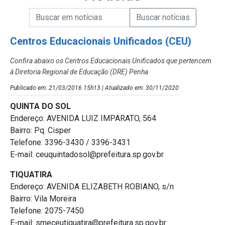
Campo de Busca de informações
Enviar a Busca de Notícias
Campo de Busca de Notícias
Centros Educacionais Unificados (CEU)
Confira abaixo os Centros Educacionais Unificados que pertencem
à Diretoria Regional de Educação (DRE) Penha
Publicado em: 21/03/2016 15h13 | Atualizado em: 30/11/2020
QUINTA DO SOL
Endereço: AVENIDA LUIZ IMPARATO, 564
Bairro: Pq. Cisper
Telefone: 3396-3430 / 3396-3431
E-mail: ceuquintadosol@prefeitura.sp.gov.br
TIQUATIRA
Endereço: AVENIDA ELIZABETH ROBIANO, s/n
Bairro: Vila Moreira
Telefone: 2075-7450
E-mail: smeceutiquatira@prefeitura.sp.gov.br