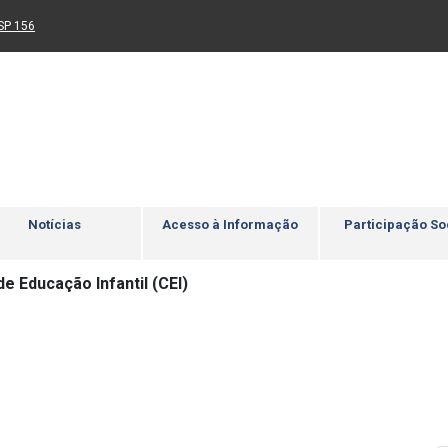
Ir para rodapé
4
Acessibilidade
5
nk para um novo sítio)
(Link para um novo sítio)
SP 156
Notícias
Acesso à Informação
Participação So
e Educação Infantil (CEI)