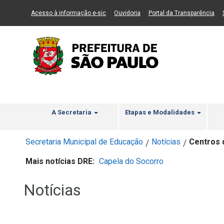
Ir ao Conteúdo
1
Ir para menu principal
2
Ir para busca
3
(Link para um novo sítio)
(Link para um novo sítio)
(Li
Acesso à informação e-sic
Ouvidoria
Portal da Transparência
A Secretaria
Etapas e Modalidades
Secretaria Municipal de Educação
Notícias
Centros d
/
/
Mais notícias DRE:
Capela do Socorro
Notícias