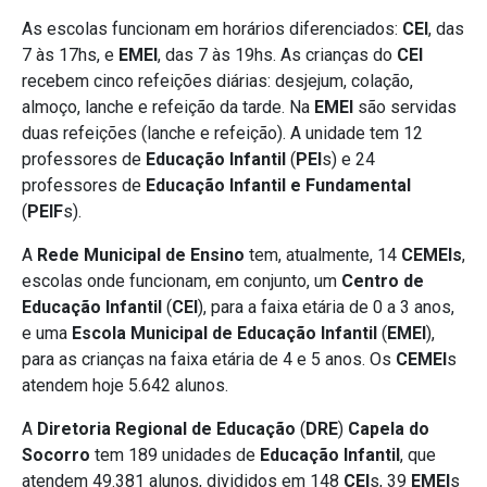
As escolas funcionam em horários diferenciados:
CEI
, das
7 às 17hs, e
EMEI
, das 7 às 19hs. As crianças do
CEI
recebem cinco refeições diárias: desjejum, colação,
almoço, lanche e refeição da tarde. Na
EMEI
são servidas
duas refeições (lanche e refeição). A unidade tem 12
professores de
Educação Infantil
(
PEI
s) e 24
professores de
Educação Infantil e Fundamental
(
PEIF
s).
A
Rede Municipal de Ensino
tem, atualmente, 14
CEMEIs
,
escolas onde funcionam, em conjunto, um
Centro de
Educação Infantil
(
CEI
), para a faixa etária de 0 a 3 anos,
e uma
Escola Municipal de Educação Infantil
(
EMEI
),
para as crianças na faixa etária de 4 e 5 anos. Os
CEMEI
s
atendem hoje 5.642 alunos.
A
Diretoria Regional de Educação
(
DRE
)
Capela do
Socorro
tem 189 unidades de
Educação Infantil
, que
atendem 49.381 alunos, divididos em 148
CEI
s, 39
EMEI
s