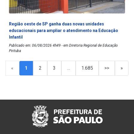
Região oeste de SP ganha duas novas unidades
educacionais para ampliar o atendimento na Educação
Infantil
Publicado em: 06/08/2026 4h49 - em Diretoria Regional de Educação
Pirituba
«
1
2
3
…
1.685
>>
»