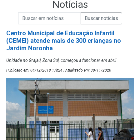
Notícias
Campo de Busca de informações
Enviar a Busca de Notícias
Campo de Busca de Notícias
Centro Municipal de Educação Infantil
(CEMEI) atende mais de 300 crianças no
Jardim Noronha
Unidade no Grajaú, Zona Sul, começou a funcionar em abril
Publicado em: 04/12/2018 17h24 | Atualizado em: 30/11/2020