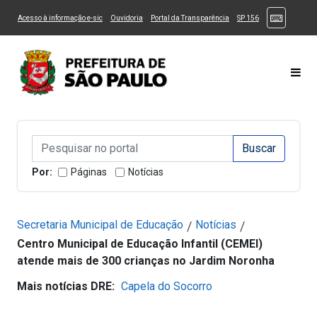
Ir ao Conteúdo
1
Ir para menu principal
2
Ir para busca
3
(Atalhos
(Link para um novo sítio)
(Link para um novo sítio)
(Link para um novo sítio)
(Link para um novo
Acesso à informação e-sic
Ouvidoria
Portal da Transparência
SP 156
Ir para rodapé
4
Acessibilidade
5
Alternar Alto Contraste
Alternar Tamanho da Fonte
Most
Campo de Busca de informações
Campo de Busca de informações
Enviar a Busca
Por:
Páginas
Notícias
Secretaria Municipal de Educação
Notícias
/
/
Centro Municipal de Educação Infantil (CEMEI)
atende mais de 300 crianças no Jardim Noronha
Mais notícias DRE:
Capela do Socorro