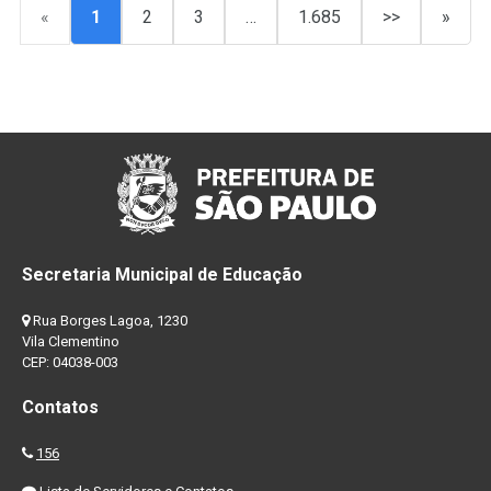
«
1
2
3
…
1.685
>>
»
Secretaria Municipal de Educação
Rua Borges Lagoa, 1230
Vila Clementino
CEP: 04038-003
Contatos
156