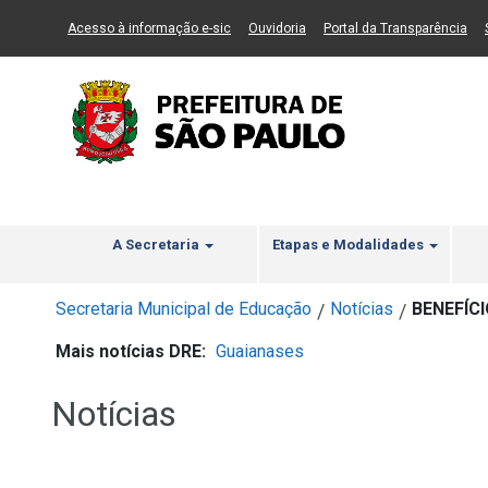
Ir ao Conteúdo
1
Ir para menu principal
2
Ir para busca
3
(Link para um novo sítio)
(Link para um novo sítio)
(Li
Acesso à informação e-sic
Ouvidoria
Portal da Transparência
A Secretaria
Etapas e Modalidades
Secretaria Municipal de Educação
Notícias
BENEFÍC
/
/
Mais notícias DRE:
Guaianases
Notícias