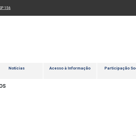
Ir para rodapé
4
Acessibilidade
5
nk para um novo sítio)
(Link para um novo sítio)
SP 156
Notícias
Acesso à Informação
Participação So
IOS