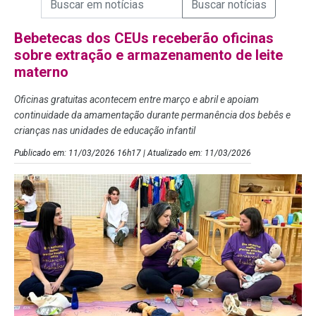
Campo de Busca de Notícias
Bebetecas dos CEUs receberão oficinas
sobre extração e armazenamento de leite
materno
Oficinas gratuitas acontecem entre março e abril e apoiam
continuidade da amamentação durante permanência dos bebês e
crianças nas unidades de educação infantil
Publicado em: 11/03/2026 16h17 | Atualizado em: 11/03/2026