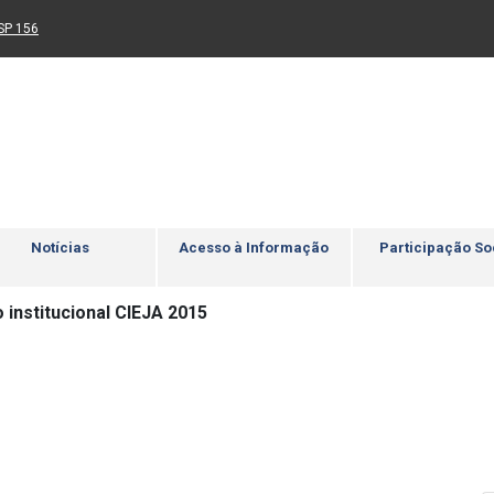
Ir para rodapé
4
Acessibilidade
5
nk para um novo sítio)
(Link para um novo sítio)
SP 156
Notícias
Acesso à Informação
Participação So
 institucional CIEJA 2015