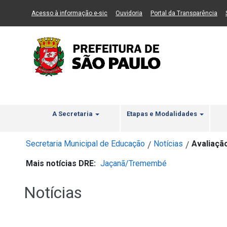
Ir ao Conteúdo
1
Ir para menu principal
2
Ir para busca
3
(Link para um novo sítio)
(Link para um novo sítio)
(Li
Acesso à informação e-sic
Ouvidoria
Portal da Transparência
A Secretaria
Etapas e Modalidades
Secretaria Municipal de Educação
Notícias
Avaliação
/
/
Mais notícias DRE:
Jaçanã/Tremembé
Notícias