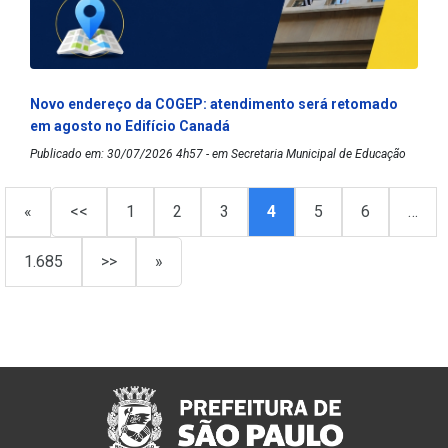
Novo endereço da COGEP: atendimento será retomado
em agosto no Edifício Canadá
Publicado em: 30/07/2026 4h57 - em Secretaria Municipal de Educação
«
<<
1
2
3
4
5
6
…
1.685
>>
»