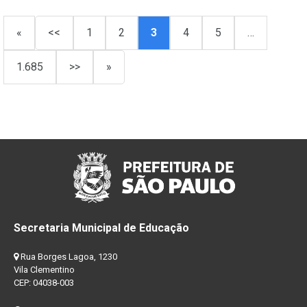
«
<<
1
2
3
4
5
…
1.685
>>
»
Secretaria Municipal de Educação
Rua Borges Lagoa, 1230
Vila Clementino
CEP: 04038-003